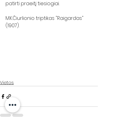
patirti praeitį tiesiogiai.
M.K.Čiurlionio triptikas "Raigardas" 
(1907).
Vietos
Rodyti viską
Naujausi įrašai