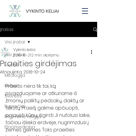
Įrašas
Visi įrašai
Vykinto keliai
Visi įrašai
2018-10-21
2 min. skaitymo
Praeities girdėjimas
Vietos
Atnaujinta:
2018-10-24
Mitologija
Kalba
Praeitis nėra tik tai, ką 
įsivaizduojame ar atkuriame iš 
Šventės
žmonių paliktų pėdsakų, daiktų ar 
Papročiai
tekstų. Praeitį galime apčiuopti, 
pajausti kūnu, išgirsti. Ji nutolusi laike, 
Prigimtinė religija
tačiau išlieka erdvėje, nugrimzdusi į 
Etnomedicina
žemės gelmes. Toks praeities 