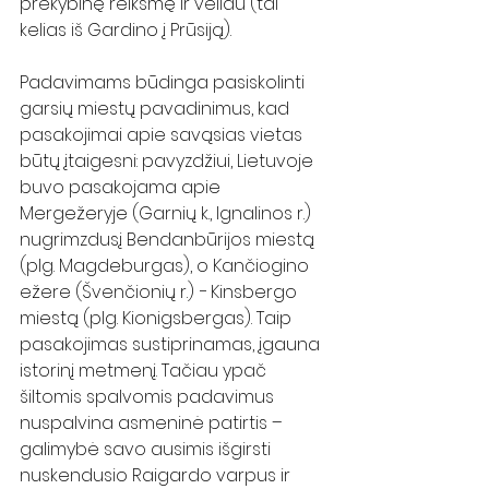
prekybinę reikšmę ir vėliau (tai 
kelias iš Gardino į Prūsiją).
Padavimams būdinga pasiskolinti 
garsių miestų pavadinimus, kad 
pasakojimai apie savąsias vietas 
būtų įtaigesni: pavyzdžiui, Lietuvoje 
buvo pasakojama apie 
Mergežeryje (Garnių k., Ignalinos r.) 
nugrimzdusį Bendanbūrijos miestą 
(plg. Magdeburgas), o Kančiogino 
ežere (Švenčionių r.) − Kinsbergo 
miestą (plg. Kionigsbergas). Taip 
pasakojimas sustiprinamas, įgauna 
istorinį metmenį. Tačiau ypač 
šiltomis spalvomis padavimus 
nuspalvina asmeninė patirtis – 
galimybė savo ausimis išgirsti 
nuskendusio Raigardo varpus ir 