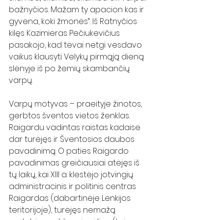
bažnyčios. Mažam ty apacion kas ir 
gyvena, koki žmonės“. Iš Ratnyčios 
kilęs Kazimieras Pečiukevičius 
pasakojo, kad tėvai netgi vesdavo 
vaikus klausyti Velykų pirmąją dieną 
slėnyje iš po žemių skambančių 
varpų.
Varpų motyvas – praeityje žinotos, 
gerbtos šventos vietos ženklas. 
Raigardu vadintas raistas kadaise 
dar turėjęs ir Šventosios daubos 
pavadinimą. O paties Raigardo 
pavadinimas greičiausiai atėjęs iš 
tų laikų, kai XIII a. klestėjo jotvingių 
administracinis ir politinis centras 
Raigardas (dabartinėje Lenkijos 
teritorijoje), turėjęs nemažą 