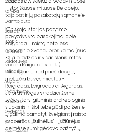
vaizdas atsiskleidžia padavimuose 
Sutartinės
− istoriškuose mituose. Be abejo, 
Karyba
taip pat ir jų pasakotojų sąmonėje.
Gamtojauta
Kūniškojo istorijos patyrimo 
Būstas
pavyzdys yra pasakojimai apie 
Istorija
Raigardą – raistą netoliese 
dabartinio Švendubrės kaimo (nuo 
Kelionės
XX a. pradžios ir visas slėnis imtas 
Laidotuvės
vadinti Raigardo vardu). 
Kulinarija
Pasakojama, kad prieš daugelį 
metų čia buvęs miestas − 
Augalai
Raigrodas, Leigrodas ar Aigardas. 
Kryždirbystė
Jis prasmegęs skradžiai žemę, 
tačiau tarsi giluminis archeologinis 
Pasakos
sluoksnis iki šiol tebeglūdi po žeme. 
Gydymas
Jį galima pamatyti žvelgiant į raisto 
properšas, „šulinėlius“ - įsižiūrėjus 
Medžiai
gelmėse sumirgėdavo bažnyčių 
Šventvietės