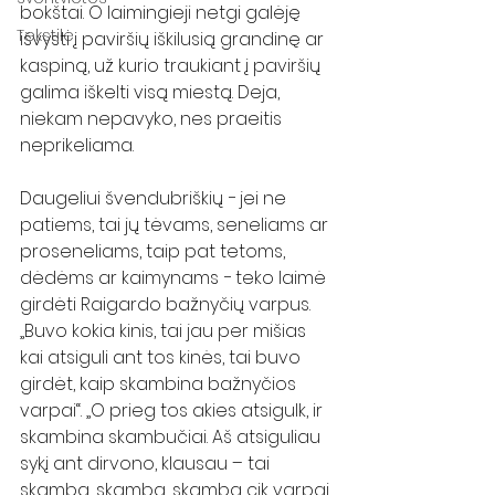
bokštai. O laimingieji netgi galėję 
Tekstilė
išvysti į paviršių iškilusią grandinę ar 
kaspiną, už kurio traukiant į paviršių 
galima iškelti visą miestą. Deja, 
niekam nepavyko, nes praeitis 
neprikeliama.
Daugeliui švendubriškių − jei ne 
patiems, tai jų tėvams, seneliams ar 
proseneliams, taip pat tetoms, 
dėdėms ar kaimynams − teko laimė 
girdėti Raigardo bažnyčių varpus. 
„Buvo kokia kinis, tai jau per mišias 
kai atsiguli ant tos kinės, tai buvo 
girdėt, kaip skambina bažnyčios 
varpai“. „O prieg tos akies atsigulk, ir 
skambina skambučiai. Aš atsiguliau 
sykį ant dirvono, klausau – tai 
skamba, skamba, skamba cik varpai 