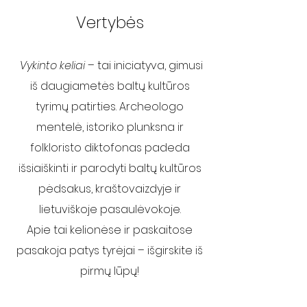
Vertybės
Vykinto keliai
– tai iniciatyva, gimusi
iš daugiametės baltų kultūros
tyrimų patirties. Archeologo
mentelė, istoriko plunksna ir
folkloristo diktofonas padeda
išsiaiškinti ir parodyti baltų kultūros
pėdsakus, kraštovaizdyje ir
lietuviškoje pasaulėvokoje.
Apie tai kelionėse ir paskaitose
pasakoja patys tyrėjai – išgirskite iš
pirmų lūpų!