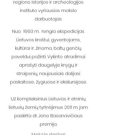
regiono istorijos ir archeologijos
instituto vyriausias mokslo
darbuotojas
Nuo 1993 m. rengia ekspedicijas
Lietuvos kraštui, gyventojams,
kultūrai ir, žinoma, baltų genčių
paveldui pažinti. Vykinto atradimai
aprašyti daugelyje knygų ir
straipsnių, naujausiais dalijasi
paskaitose, žygiuose ir ekskursijose.
Už kompleksinius Lietuvos ir etninių
lietuvių žemių tyrinėjimus 2011 m. jam
paskirta dr. Jono Basanavičiaus
premija.
Mokslo darbai