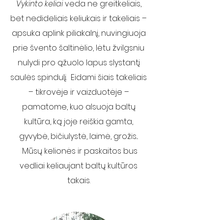
Vykinto keliai
veda ne greitkeliais,
bet nedideliais keliukais ir takeliais –
apsuka aplink piliakalnį, nuvingiuoja
prie švento šaltinėlio, lėtu žvilgsniu
nulydi pro ąžuolo lapus slystantį
saulės spindulį. Eidami šiais takeliais
– tikrovėje ir vaizduotėje –
pamatome, kuo alsuoja baltų
kultūra, ką joje reiškia gamta,
gyvybė, bičiulystė, laimė, grožis...
Mūsų kelionės ir paskaitos bus
vedliai keliaujant baltų kultūros
takais.