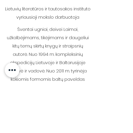
Lietuvių literatūros ir tautosakos instituto
vyriausioji mokslo darbuotoja
Šventai ugniai, deivei Laimai,
užkalbėjimams, tikėjimams ir daugeliui
kitų temų skirtų knygų ir straipsnių
autorė. Nuo 1994 m. kompleksinių
ekspedicijų Lietuvoje ir Baltarusijoje
dalyvė ir vadovė. Nuo 2011 m. tyrinėja
kokiomis formomis baltų paveldas
reiškiasi šiuolaikinėje visuomenėje, kaip
ją įvairiais – dažnai nepaprastais –
būdais veikia.
Už giluminius mitologinio
pasaulėvaizdžio tyrimus, prigimtinės