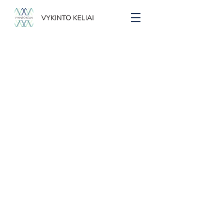
Ekskursijos
Parduotuvė
/
Ekskursijos
Ekskursijų sąrašas nuolat pildomas
Aistuva. Nuo Maisiejūnų piliakalnio iki Paežerojaus. Bilietas į
ekskursiją 08-15
Aistuva. Nuo Maisiejūnų piliakalnio iki Paežerojaus. Bilietas į
ekskursiją 08-15