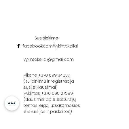
Susisiekime
facebook.com/vykintokeliai
vykintokeliai@gmail.com
Vikenė
+370 699 34637
(su pirkimu ir registracija
susiję klausimai)
Vykintas
+370 698 27589
(klausimai apie ekskursijų
temas, eigą, užsakomosios
ekskursijos ir paskaitos)