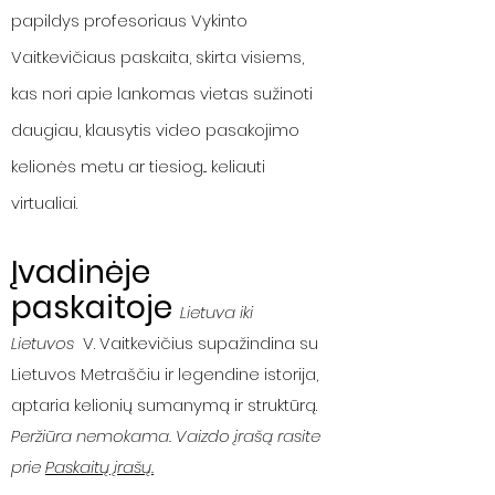
papildys profesoriaus Vykinto
Vaitkevičiaus paskaita, skirta visiems,
kas nori apie lankomas vietas sužinoti
daugiau, klausytis video pasakojimo
kelionės metu ar tiesiog... keliauti
virtualiai.
Įvadinėje
paskaitoje
Lietuva iki
Lietuvos
V. Vaitkevičius supažindina su
Lietuvos Metraščiu ir legendine istorija,
aptaria kelionių sumanymą ir struktūrą.
Peržiūra nemokama. Vaizdo įrašą rasite
prie
Paskaitų įrašų.