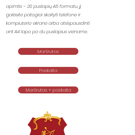
apimtis – 20 puslapių A5 formatu, jį
galėsite patogiai skaityti telefone ir
kompiuterio ekrane arba atsispausdinti
ant A4 lapo po du puslapius viename.
Maršrutas
Paskaita
Maršrutas + paskaita