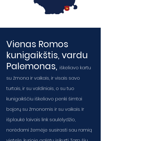
Vienas Romos
kunigaikštis, vardu
Palemonas,
i
škeliavo kartu
su žmona ir vaikais, ir visais savo
turtais, ir su valdiniais, o su tuo
kunigaikščiu iškeliavo penki šimtai
bajorų su žmonomis ir su vaikais. Ir
išplaukė laivais link saulėlydžio,
norėdami žemėje susirasti sau ramią
vietelę, kurioje galėtų įsikurti. Tarp šių