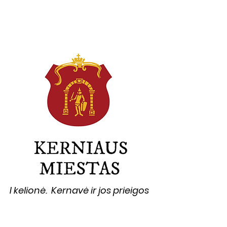
I kelionė. Kernavė ir jos prieigos