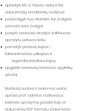
aplankyti XIV a. miesto vietą ir tris
viduramažių amatininkų sodybas;
pasižvalgyti nuo skardžio, kur žvalgėsi
senovės karo žvalgai;
paėjėti seniausiu istorijos šaltiniuose
aprašytu Lietuvos keliu;
pamatyti protėvių kapus –
tūkstantmečius pilkapius ir
legendinį karaliaus kapą;
apglėbti seniausią Kernavės apylinkių
ąžuolą.
Maršrutą sudarė ir lankomas vietas
aprašė prof. Vykintas Vaitkevičius.
Kelionės aprašymą gausite kaip el.
dokumentą PDF formatu. Dokumento