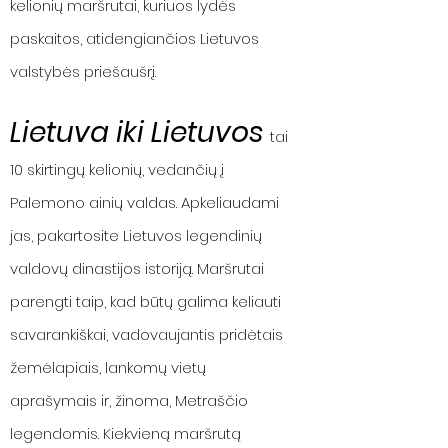
kelionių maršrutai, kuriuos lydės
paskaitos, atidengiančios Lietuvos
valstybės priešaušrį.
Lietuva iki Lietuvos
tai
10 skirtingų kelionių, vedančių į
Palemono ainių valdas. Apkeliaudami
jas, pakartosite Lietuvos legendinių
valdovų dinastijos istoriją. Maršrutai
parengti taip, kad būtų galima keliauti
savarankiškai, vadovaujantis pridėtais
žemėlapiais, lankomų vietų
aprašymais ir, žinoma, Metraščio
legendomis. Kiekvieną maršrutą