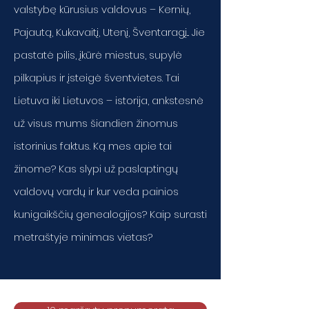
valstybę kūrusius valdovus – Kernių,
Pajautą, Kukavaitį, Utenį, Šventaragį... Jie
pastatė pilis, įkūrė miestus, supylė
pilkapius ir įsteigė šventvietes. Tai
Lietuva iki Lietuvos – istorija, ankstesnė
už visus mums šiandien žinomus
istorinius faktus. Ką mes apie tai
žinome? Kas slypi už paslaptingų
valdovų vardų ir kur veda painios
kunigaikščių genealogijos? Kaip surasti
metraštyje minimas vietas?