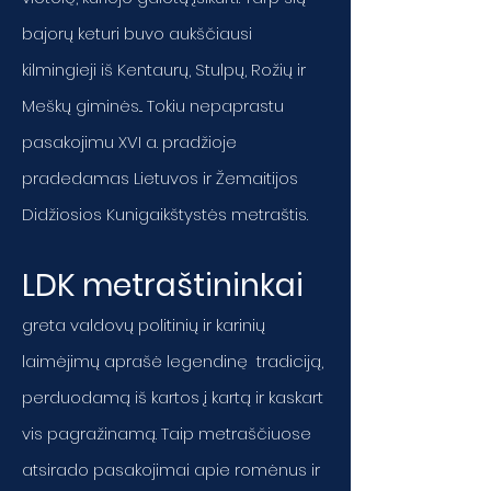
bajorų keturi buvo aukščiausi
kilmingieji iš Kentaurų, Stulpų, Rožių ir
Meškų giminės... Tokiu nepaprastu
pasakojimu XVI a. pradžioje
pradedamas Lietuvos ir Žemaitijos
Didžiosios Kunigaikštystės metraštis.
LDK metraštininkai
greta valdovų politinių ir karinių
laimėjimų aprašė legendinę tradiciją,
perduodamą iš kartos į kartą ir kaskart
vis pagražinamą. Taip metraščiuose
atsirado pasakojimai apie romėnus ir