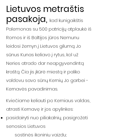
Lietuvos metraštis
pasakoja,
kad kunigaikštis
Palemonas su 500 patricijų atplaukė iš
Romos ir iš Baltijos jūros Nemunu
leidosi žemyn į Lietuvos gilumą. Jo
sūnus Kunas keliavo į rytus, kol už
Neries atrado dar neapgyvendintą
kraštą. Čia jis įkūrė miestą ir paliko
valdovu savo sūnų Kernių. Jo garbei -
Kernavės pavadinimas.
Kviečiame keliauti po Kerniaus valdas,
atrasti Kernavę ir jos apylinkes:
pasidairyti nuo piliakalnių, pasigrožėti
senosios Lietuvos
sostinės ikoniniu vaizdu;