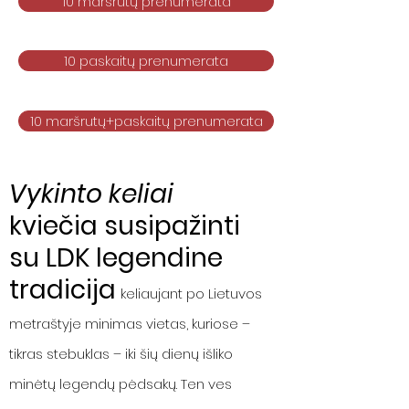
10 maršrutų prenumerata
10 paskaitų prenumerata
10 maršrutų+paskaitų prenumerata
Vykinto keliai
kviečia susipažinti
su LDK legendine
tradicija
keliaujant po Lietuvos
metraštyje minimas vietas, kuriose –
tikras stebuklas – iki šių dienų išliko
minėtų legendų pėdsakų. Ten ves