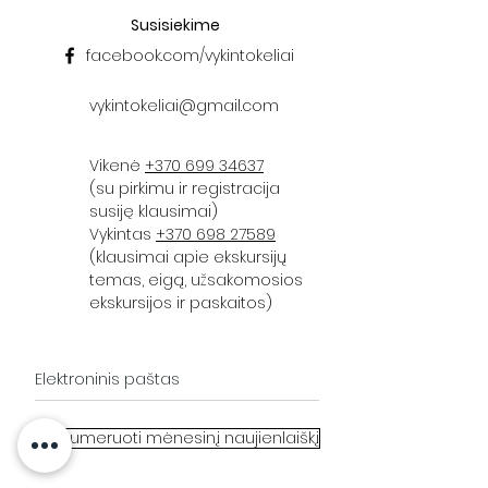
Susisiekime
facebook.com/vykintokeliai
vykintokeliai@gmail.com
Vikenė
+370 699 34637
(su pirkimu ir registracija
susiję klausimai)
Vykintas
+370 698 27589
(klausimai apie ekskursijų
temas, eigą, užsakomosios
ekskursijos ir paskaitos)
Prenumeruoti mėnesinį naujienlaiškį