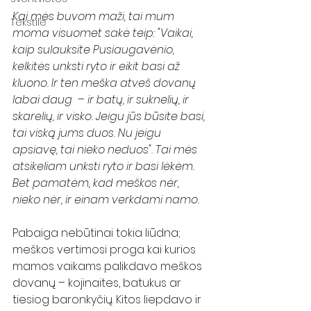
Kai mės buvom maži, tai mum 
Tekstilė
moma visuomet sakė teip: "Vaikai, 
kaip sulauksite Pusiaugavėnio, 
kelkitės unksti ryto ir eikit basi až 
kluono. Ir ten meška atveš dovanų 
labai daug  – ir batų, ir suknelių, ir 
skarelių, ir visko. Jeigu jūs būsite basi, 
tai viską jums duos. Nu jeigu 
apsiavę, tai nieko neduos". Tai mės 
atsikeliam unksti ryto ir basi lėkėm. 
Bet pamatėm, kad meškos nėr, 
nieko nėr, ir einam verkdami namo.
Pabaiga nebūtinai tokia liūdna; 
meškos vertimosi proga kai kurios 
mamos vaikams palikdavo meškos 
dovanų – kojinaites, batukus ar 
tiesiog baronkyčių. Kitos liepdavo ir 