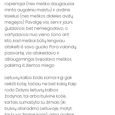
ropienojai (nes meška daugiausiai 
minta augaliniu maistu) ir avižinis 
kisielius (nes meškos didelės avižų 
mėgėjos). Pavalgę visi, seni ir jauni, 
guldavosi, bet nemiegodavo, o 
vartydavosi nuo vieno šono ant 
kito, kad meškai būtų lengviau 
atsikelti iš savo guolio. Pora valandų 
pasivartę, visi atsikeldavo ir 
džiaugsmingai švęsdavo meškos 
pakilimą iš žiemos miego.
Lietuvių kalba žodis 
kamai
 irgi gali 
reikšti košę, tačiau ne bet kokią. Kaip 
rodo Didysis lietuvių kalbos 
žodynas, tai arba bulvinė košė, 
kartais sumaišyta su žirniais (iki 
bulvių atsiradimo Lietuvoje, matyt, 
tai buvo žirninė košė), arba avižinė 