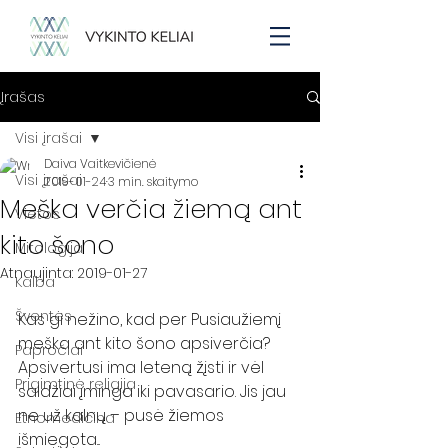
Įrašas
Visi įrašai
Daiva Vaitkevičienė
Visi įrašai
2019-01-24
3 min. skaitymo
Meška verčia žiemą ant
Vietos
kito šono
Mitologija
Atnaujinta:
2019-01-27
Kalba
Šventės
Kas gi nežino, kad per Pusiaužiemį 
meška ant kito šono apsiverčia? 
Papročiai
Apsivertusi ima leteną žįsti ir vėl 
Prigimtinė religija
saldžiai įminga iki pavasario. Jis jau 
ne už kalnų – pusė žiemos 
Etnomedicina
išmiegota...