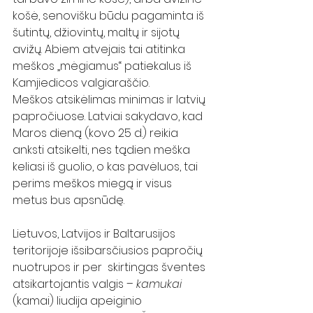
košė, senovišku būdu pagaminta iš 
šutintų, džiovintų, maltų ir sijotų 
avižų. Abiem atvejais tai atitinka 
meškos „mėgiamus“ patiekalus iš 
Kamjiedicos valgiaraščio.
Meškos atsikėlimas minimas ir latvių 
papročiuose. Latviai sakydavo, kad 
Maros dieną (kovo 25 d.) reikia 
anksti atsikelti, nes tądien meška 
keliasi iš guolio, o kas pavėluos, tai 
perims meškos miegą ir visus 
metus bus apsnūdę. 
Lietuvos, Latvijos ir Baltarusijos 
teritorijoje išsibarsčiusios papročių 
nuotrupos ir per  skirtingas šventes 
atsikartojantis valgis – 
kamukai 
(kamai) liudija apeiginio 