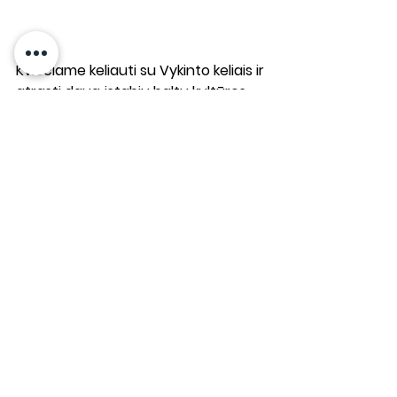
Kviečiame keliauti su Vykinto keliais ir 
atrasti daug įstabių baltų kultūros 
vietų. Apie artėjančias ekskursijas 
plačiau rasite 
čia
. 
Vietos, kurių dar nesame įtraukę į 
artimiausius planus, gali tapti Jūsų 
asmeninės kelionės objektais - 
užsakykite kelionės 
maršrutą
 arba 
k
elionę su vadovu
 savo šeimai, 
bičiuliams ar bendradarbiams!
Mitologija
Šventės
Kulinarija