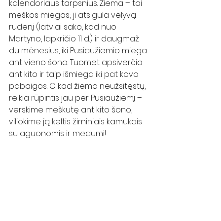
kalendoriaus tarpsnius. Žiema – tai 
meškos miegas; ji atsigula vėlyvą 
rudenį (latviai sako, kad nuo 
Martyno, lapkričio 11 d.) ir daugmaž 
du mėnesius, iki Pusiaužiemio miega 
ant vieno šono. Tuomet apsiverčia 
ant kito ir taip išmiega iki pat kovo 
pabaigos. O kad žiema neužsitęstų, 
reikia rūpintis jau per Pusiaužiemį – 
verskime meškutę ant kito šono, 
viliokime ją keltis žirniniais kamukais 
su aguonomis ir medumi!