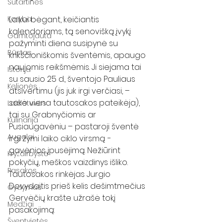
Sutartinės
Karyba
Laikui bėgant, keičiantis 
kalendoriams, tą senovišką įvykį 
Gamtojauta
pažyminti diena susipynė su 
Būstas
krikščioniškomis šventėmis, apaugo 
naujomis reikšmėmis. Ji siejama tai 
Istorija
su sausio 25 d., šventojo Pauliaus 
Kelionės
atsivertimu (jis juk irgi verčiasi, – 
sakė viena tautosakos pateikėja), 
Laidotuvės
tai su Grabnyčiomis ar 
Kulinarija
Pusiaugavėniu – pastaroji šventė 
Augalai
irgi žymi laiko ciklo virsmą − 
gavėnios įpusėjimą. Nežiūrint 
Kryždirbystė
pokyčių, meškos vaizdinys išliko. 
Pasakos
Tautosakos rinkėjas Jurgio 
Dovydaitis prieš kelis dešimtmečius 
Gydymas
Gervėčių krašte užrašė tokį 
Medžiai
pasakojimą:
Šventvietės