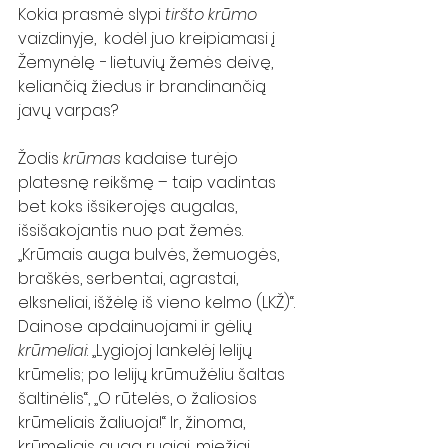
Kokia prasmė slypi 
tiršto krūmo
vaizdinyje,  kodėl juo kreipiamasi į 
Žemynėlę − lietuvių žemės deivę, 
keliančią žiedus ir brandinančią 
javų varpas?   
Žodis 
krūmas
 kadaise turėjo 
platesnę reikšmę – taip vadintas 
bet koks išsikerojęs augalas, 
išsišakojantis nuo pat žemės. 
„Krūmais auga bulvės, žemuogės, 
braškės, serbentai, agrastai, 
elksneliai, išžėlę iš vieno kelmo (LKŽ)“. 
Dainose apdainuojami ir gėlių 
krūmeliai
: „Lygiojoj lankelėj lelijų 
krūmelis; po lelijų krūmužėliu šaltas 
šaltinėlis“, „O rūtelės, o žaliosios 
krūmeliais žaliuoja!“ Ir, žinoma, 
krūmeliais auga rugiai, miežiai, 