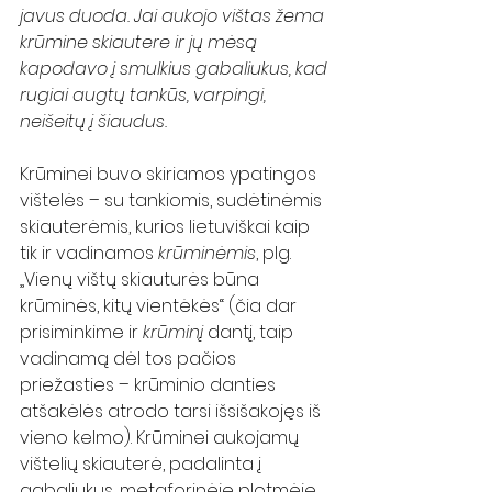
javus duoda. Jai aukojo vištas žema 
krūmine skiautere ir jų mėsą 
kapodavo į smulkius gabaliukus, kad 
rugiai augtų tankūs, varpingi, 
neišeitų į šiaudus.
Krūminei buvo skiriamos ypatingos 
vištelės – su tankiomis, sudėtinėmis 
skiauterėmis, kurios lietuviškai kaip 
tik ir vadinamos 
krūminėmis
, plg. 
„Vienų vištų skiauturės būna 
krūminės, kitų vientėkės“ (čia dar 
prisiminkime ir 
krūminį
 dantį, taip 
vadinamą dėl tos pačios 
priežasties – krūminio danties 
atšakėlės atrodo tarsi išsišakojęs iš 
vieno kelmo). Krūminei aukojamų 
vištelių skiauterė, padalinta į 
gabaliukus, metaforinėje plotmėje 