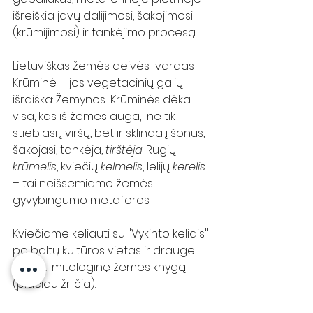
išreiškia javų dalijimosi, šakojimosi 
(krūmijimosi) ir tankėjimo procesą. 
Lietuviškas žemės deivės  vardas 
Krūminė – jos vegetacinių galių 
išraiška: Žemynos-Krūminės dėka 
visa, kas iš žemės auga,  ne tik 
stiebiasi į viršų, bet ir sklinda į šonus, 
šakojasi, tankėja, 
tirštėja
. Rugių 
krūmelis
, kviečių 
kelmelis
, lelijų 
kerelis
– tai neišsemiamo žemės 
gyvybingumo metaforos.
Kviečiame keliauti su "Vykinto keliais" 
po baltų kultūros vietas ir drauge 
skaityti mitologinę žemės knygą 
(plačiau žr. 
čia
).