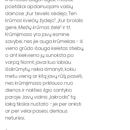
poetiškai apdainuojami vaišių 
dainose: „Kur tėvelis sėdėjo, Ten 
krūmas kviečių
 žydėjo“, „Kur brolalis 
gėrė, 
Miežių krūmas
 žėlė“ ir t.t. 
Krūmijimasis yra javų esminė 
savybė, nes jie auga krūmeliais - iš 
vieno grūdo išauga keletas stiebų, 
o ant kiekvieno jų sunoksta po 
varpą. Norint, javai kuo labiau 
išsikrūmytų, reikia išmanyti, kokiu 
metu vieną ar kitą javų rūšį pasėti, 
nes krūmijimasis priklauso nuo 
dienos ir nakties ilgio santykio 
paroje. Javų vidinis „laikrodis“ tą 
laiką tiksliai nustato − jei per anksti 
ar per vėlai pasėsi, derliaus 
neturėsi... 