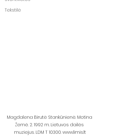
Tekstilė
Magdalena Birutė Stankūnienė. Motina 
Žemė. 2. 1992 m. Lietuvos dailės 
muziejus. LDM T 10300. www.limis.lt