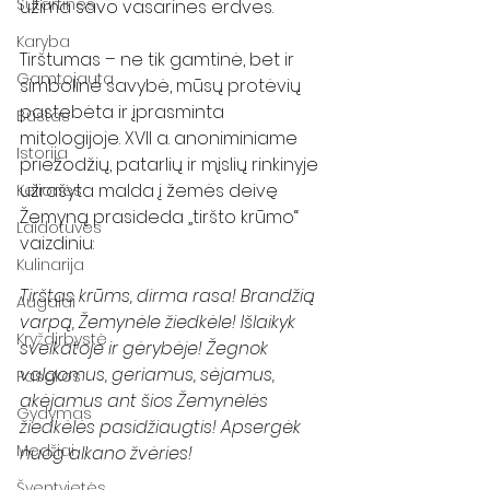
Sutartinės
užima savo vasarines erdves.
Karyba
Tirštumas – ne tik gamtinė, bet ir 
Gamtojauta
simbolinė savybė, mūsų protėvių 
pastebėta ir įprasminta 
Būstas
mitologijoje. XVII a. anoniminiame 
Istorija
priežodžių, patarlių ir mįslių rinkinyje 
užrašyta malda į žemės deivę 
Kelionės
Žemyną prasideda „tiršto krūmo“ 
Laidotuvės
vaizdiniu:
Kulinarija
Tirštas krūms, dirma rasa! Brandžią 
Augalai
varpą, Žemynėle žiedkėle! Išlaikyk 
Kryždirbystė
sveikatoje ir gėrybėje! Žegnok 
valgomus, geriamus, sėjamus, 
Pasakos
akėjamus ant šios Žemynėlės 
Gydymas
žiedkėlės pasidžiaugtis! Apsergėk 
Medžiai
nuog alkano žvėries! 
Šventvietės