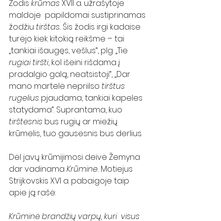
Žodis 
krūmas
 XVII a. užrašytoje 
maldoje  papildomai sustiprinamas 
žodžiu 
tirštas. 
Šis žodis irgi kadaise 
turėjo kiek kitokią reikšme – tai 
„tankiai išaugęs, vešlus“, plg. „Tie 
rugiai tiršti
, kol išeini rišdama į 
pradalgio galą, neatsistoji“, „Dar 
mano martelė nepriilso 
tirštus 
rugelius
 pjaudama, tankiai kapeles 
statydama“. Suprantama, kuo 
tirštesnis 
bus rugių ar miežių 
krūmelis, tuo gausesnis bus derlius.   
Dėl javų krūmijimosi deivė Žemyna 
dar vadinama 
Krūmine.
 Motiejus 
Strijkovskis XVI a. pabaigoje taip 
apie ją rašė:
Krūminė brandžių varpų, kuri  visus 