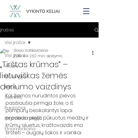
Įrašas
Visi įrašai
Daiva Vaitkevičienė
Visi įrašai
2019-04-26
2 min. skaitymo
„Tirštas krūmas“ –
Vietos
lietuviškas žemės
Mitologija
derlumo vaizdinys
Kalba
Kai žiemos nurudintos pievos 
Šventės
pasišiaušia pirmąja žole, o iš 
Papročiai
pumpurų besikalantys lapai 
pradeda piešti pūkuotus medžių ir 
Prigimtinė religija
krūmų siluetus, kraštovaizdis ima 
Etnomedicina
tirštėti – augalų šakos ir vainikai 