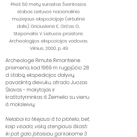
Prieš 50 metų surastas Šventosios 
stabas Lietuvos nacionalinio 
muziejaus ekspozicijoje (viršutinė 
dalis). Griciuvienė E., Grižas G., 
Steponaitis V. Lietuvos proistorė. 
Archeologijos ekspozicijos vadovas. 
Vilnius, 2000, p. 49.
Archeologė Rimutė Rimantienė 
prisimena, kad 1969 m. rugpjūčio 28 
d. stabą, ekspedicijos dalyvių 
pavadintą dievuku,
atrado Juozas 
Šliavas - mokytojas ir 
kraštotyrininkas iš Žeimelio su vienu 
iš moksleivių:
Nelabai ko tikėjausi iš to plotelio, bet, 
kaip visada, viską stengiausi iškasti 
iki pat galo. Įsitaisiau gal kokiame 3 