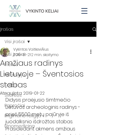
Įrašas
Visi įrašai
Vykintas VaitkeviÄius
Visi įrašai
2019-01-21
2 min. skaitymo
Amžiaus radinys
Vietos
Lietuvoje – Šventosios
Mitologija
stabas
Kalba
Atnaujinta:
2019-01-22
Šventės
Didysis praėjusio šimtmečio 
Papročiai
Lietuvos archeologinis radinys - 
prieš 5500 metų pajūryje iš 
Prigimtinė religija
juodalksnio išdrožtas stabas. 
Etnomedicina
Prasidedant akmens amžiaus 