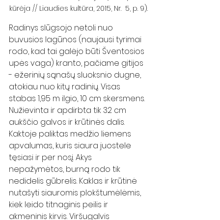
kūrėja // Liaudies kultūra, 2015, Nr.  5, p. 9).
Radinys slūgsojo netoli nuo 
buvusios lagūnos (naujausi tyrimai 
rodo, kad tai galėjo būti Šventosios 
upės vaga) kranto, pačiame gitijos 
- ežerinių sąnašų sluoksnio dugne, 
atokiau nuo kitų radinių. Visas 
stabas 1,95 m ilgio, 10 cm skersmens. 
Nužievinta ir apdirbta tik 32 cm 
aukščio galvos ir krūtinės dalis. 
Kaktoje paliktas medžio liemens 
apvalumas, kuris siaura juostele 
tęsiasi ir per nosį. Akys 
nepažymėtos, burną rodo tik 
nedidelis gūbrelis. Kaklas ir krūtinė 
nutašyti siauromis plokštumėlėmis, 
kiek leido titnaginis peilis ir 
akmeninis kirvis. Viršugalvis 