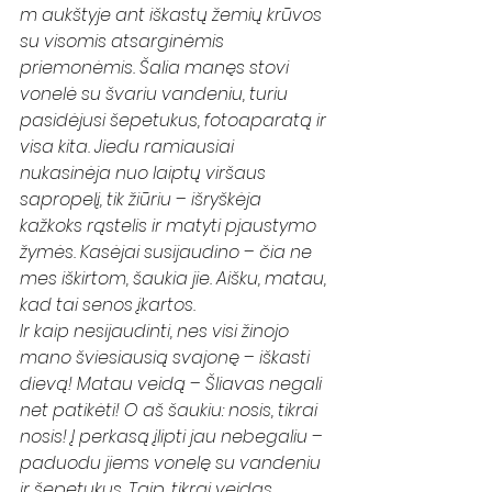
m aukštyje ant iškastų žemių krūvos 
su visomis atsarginėmis 
priemonėmis. Šalia manęs stovi 
vonelė su švariu vandeniu, turiu 
pasidėjusi šepetukus, fotoaparatą ir 
visa kita. Jiedu ramiausiai 
nukasinėja nuo laiptų viršaus 
sapropelį, tik žiūriu – išryškėja 
kažkoks rąstelis ir matyti pjaustymo 
žymės. Kasėjai susijaudino – čia ne 
mes iškirtom, šaukia jie. Aišku, matau, 
kad tai senos įkartos. 
Ir kaip nesijaudinti, nes visi žinojo 
mano šviesiausią svajonę – iškasti 
dievą! Matau veidą – Šliavas negali 
net patikėti! O aš šaukiu: nosis, tikrai 
nosis! Į perkasą įlipti jau nebegaliu – 
paduodu jiems vonelę su vandeniu 
ir šepetukus. Taip, tikrai veidas