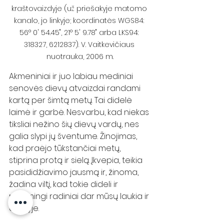
kraštovaizdyje (už priešakyje matomo 
kanalo, jo linkyje; koordinatės WGS84: 
56° 0' 54.45", 21° 5' 9.78" arba LKS94: 
318327, 6212837). V. Vaitkevičiaus 
nuotrauka, 2006 m.
Akmeniniai ir juo labiau mediniai 
senovės dievų atvaizdai randami 
kartą per šimtą metų. Tai didelė 
laimė ir garbė. Nesvarbu, kad niekas 
tiksliai nežino šių dievų vardų, nes 
galia slypi jų šventume. Žinojimas, 
kad praėjo tūkstančiai metų, 
stiprina protą ir sielą. Įkvepia, teikia 
pasididžiavimo jausmą ir, žinoma, 
žadina viltį, kad tokie dideli ir 
reikšmingi radiniai dar mūsų laukia ir 
ateityje.