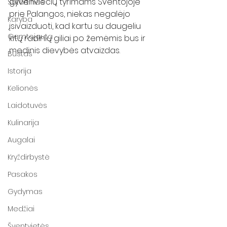
gyvenviečių tyrimams Šventojoje 
Sutartinės
prie Palangos, niekas negalėjo 
Karyba
įsivaizduoti, kad kartu su daugeliu 
Gamtojauta
kitų radinių giliai po žemėmis bus ir 
medinis dievybės atvaizdas. 
Būstas
Istorija
Kelionės
Laidotuvės
Kulinarija
Augalai
Kryždirbystė
Pasakos
Gydymas
Medžiai
Šventvietės