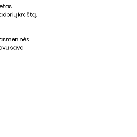
ietas 
adorių kraštą. 
ų asmeninės 
dovu
 savo 