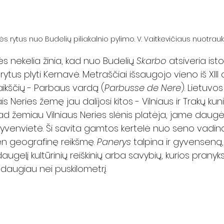
ės rytus nuo Budelių piliakalnio pylimo. V. Vaitkevičiaus nuotrauk
 nekelia žinia, kad nuo Budelių 
Skarbo
 atsiveria ist
 rytus plyti Kernavė. Metraščiai išsaugojo vieno iš XIII 
ikščių - Parbaus vardą (
Parbusse de Nere
). Lietuvos
is Neries žemę jau dalijosi kitos - Vilniaus ir Trakų kun
ad žemiau Vilniaus Neries slėnis platėja, jame daugė
a gyvenvietė. Ši savita gamtos kertelė nuo seno vadi
ien geografinę reikšmę. 
Panerys 
talpina ir gyvenseną,
 daugelį kultūrinių reiškinių arba savybių, kurios pranyk
 daugiau nei puskilometrį.