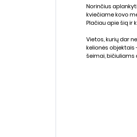
Norinčius aplankyti 
kviečiame kovo mėne
Plačiau apie šią ir 
Vietos, kurių dar n
kelionės objektais 
šeimai, bičiuliams