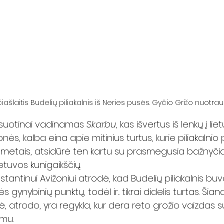
šlaitis Budelių piliakalnis iš Neries pusės. Gyčio Grižo nuotrau
visuotinai vadinamas 
Skarbu
, kas išvertus iš lenkų į lie
jonės, kalba eina apie mitinius turtus, kurie piliakaln
metais, atsidūrė ten kartu su prasmegusia bažnyčia a
ietuvos kunigaikščių. 
nstantinui Avižoniui atrodė, kad Budelių piliakalnis buv
gynybinių punktų, todėl ir... tikrai didelis turtas. Šian
 atrodo, yra regykla, kur dera reto grožio vaizdas su 
mu. 