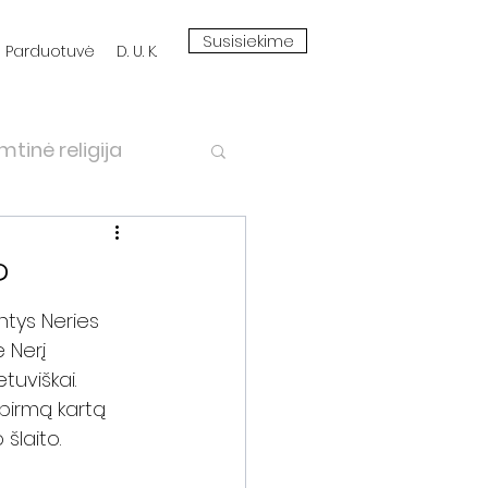
Susisiekime
Parduotuvė
D. U. K.
mtinė religija
torija
Kelionės
?
ntys Neries 
ymas
Medžiai
 Nerį 
tuviškai. 
pirmą kartą 
šlaito. 