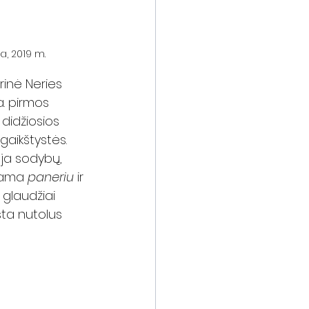
a, 2019 m.
orinė Neries 
a. pirmos 
 didžiosios 
igaikštystės. 
ja sodybų, 
nama 
paneriu
 ir 
 glaudžiai 
sta nutolus 