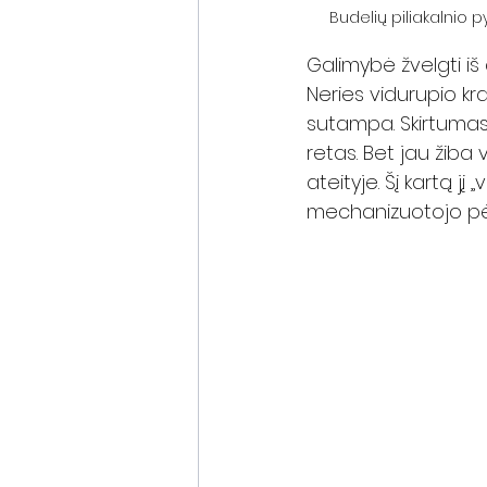
Budelių piliakalnio 
Galimybė žvelgti iš 
Neries vidurupio kr
sutampa. Skirtumas t
retas. Bet jau žiba vi
ateityje. Šį kartą j
mechanizuotojo pėst