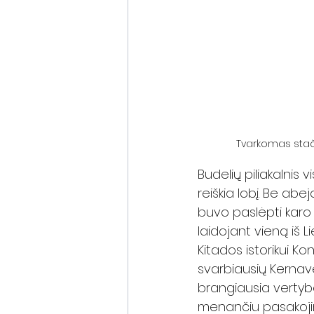
Tvarkomas stačia
Budelių piliakalnis 
reiškia lobį. Be abe
buvo paslėpti karo 
laidojant vieną iš L
Kitados istorikui Ko
svarbiausių Kernavės 
brangiausia vertybė,
menančiu pasakoji