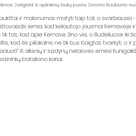
pylimas, žvelgiant iš aplinkinių laukų pusės. Zenono Baubonio nu
aukštai ir malonumas matyti taip toli, o svarbiausia -
aštovaizdis lemia, kad keliautojo jausmai Kernavėje i
ik tas, kad apie Kernavę žino visi, o Budeliuose iki ši
ltis, kad šis piliakalnis ne tik bus baigtas tvarkyti, o ir 
į „vaduoti“ iš alksnių ir lazdynų nelaisvės ėmėsi Kunigai
ininkų bataliono kariai.