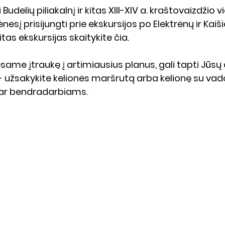
Budelių piliakalnį ir kitas XIII-XIV a. kraštovaizdžio v
sį prisijungti prie ekskursijos po Elektrėnų ir Kaiši
kitas ekskursijas skaitykite 
čia
. 
esame įtraukę į artimiausius planus, gali tapti Jūs
- užsakykite kelionės 
maršrutą
 arba 
kelionę su va
 ar bendradarbiams.