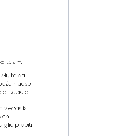
ka, 2018 m.
tuvių kalbą 
io požemiuose 
r ištaigiai 
o vienas iš 
dien 
gilią praeitį 