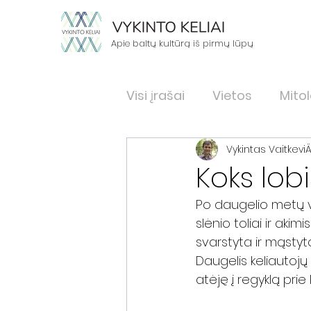
Apie baltų kultūrą iš pirmų lūpų
Visi įrašai
Vietos
Mitol
Vykintas VaitkeviÄ
Etnomedicina
Sutart
Koks lob
Po daugelio metų vė
Laidotuvės
Kulinarija
slėnio toliai ir aki
svarstyta ir mąstyta,
Daugelis keliautojų
Šventvietės
Tekstilė
atėję į regyklą prie