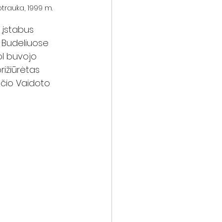
otrauka, 1999 m.
 įstabus 
r Budeliuose 
ol buvojo 
prižiūrėtas 
kščio Vaidoto 