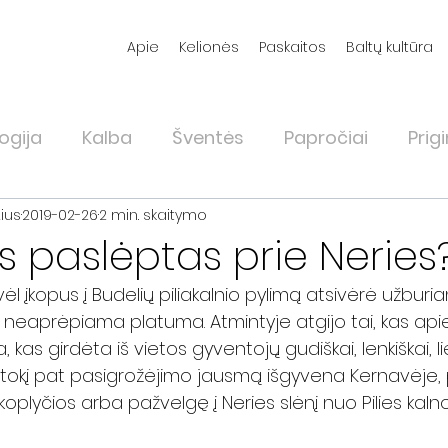
Apie
Kelionės
Paskaitos
Baltų kultūra
ogija
Kalba
Šventės
Papročiai
Prigi
ius
2019-02-26
2 min. skaitymo
inės
Karyba
Gamtojauta
Būstas
Is
is paslėptas prie Neries
l įkopus į Budelių piliakalnio pylimą atsivėrė užburia
Augalai
Kryždirbystė
Pasakos
Gyd
mis neaprėpiama platuma. Atmintyje atgijo tai, kas apie
 kas girdėta iš vietos gyventojų gudiškai, lenkiškai, lie
 tokį pat pasigrožėjimo jausmą išgyvena Kernavėje, 
 koplyčios arba pažvelgę į Neries slėnį nuo Pilies kalno 