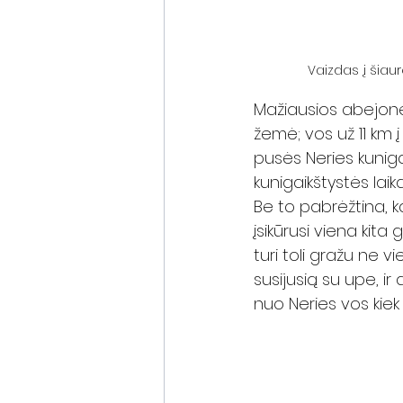
Vaizdas į šiaur
Mažiausios abejonės
žemė; vos už 11 km į
pusės Neries kuniga
kunigaikštystės laika
Be to pabrėžtina, k
įsikūrusi viena kit
turi toli gražu ne v
susijusią su upe, ir
nuo Neries vos kiek