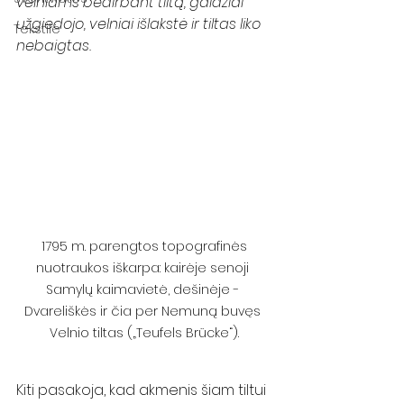
velniams bedirbant tiltą, gaidžiai 
užgiedojo, velniai išlakstė ir tiltas liko 
Tekstilė
nebaigtas.
 1795 m. parengtos topografinės 
nuotraukos iškarpa: kairėje senoji 
Samylų kaimavietė, dešinėje - 
Dvareliškės ir čia per Nemuną buvęs 
Velnio tiltas („Teufels Brücke“).
Kiti pasakoja, kad akmenis šiam tiltui 