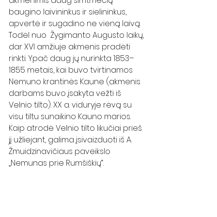
akmenimis daug šimtmečių 
baugino laivininkus ir sielininkus, 
apvertė ir sugadino ne vieną laivą. 
Todėl nuo  Žygimanto Augusto laikų, 
dar XVI amžiuje akmenis pradėti 
rinkti. Ypač daug jų nurinkta 1853–
1855 metais, kai buvo tvirtinamos 
Nemuno krantinės Kaune (akmenis 
darbams buvo įsakyta vežti iš 
Velnio tilto). XX a. viduryje rėvą su 
visu tiltu sunaikino Kauno marios. 
Kaip atrodė Velnio tilto likučiai prieš 
jį užliejant, galima įsivaizduoti iš A. 
Žmuidzinavičiaus paveikslo 
„Nemunas prie Rumšiškių“.