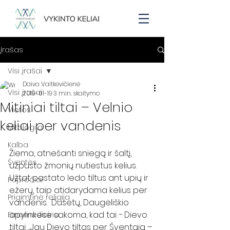
Įrašas
Visi įrašai
Daiva Vaitkevičienė
Visi įrašai
2019-01-19
3 min. skaitymo
Mitiniai tiltai – Velnio
Vietos
keliai per vandenis
Mitologija
Kalba
Žiema, atnešanti sniegą ir šaltį, 
Šventės
užpusto žmonių nutiestus kelius. 
Užtat pastato ledo tiltus ant upių ir 
Papročiai
ežerų, taip atidarydama kelius per 
Prigimtinė religija
vandenis.  Dusetų, Daugėliškio 
apylinkėse sakoma, kad tai − Dievo 
Etnomedicina
tiltai: „Jau Dievo tiltas per Šventąją – 