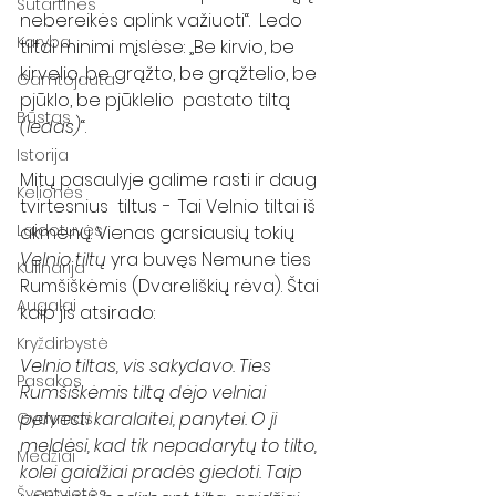
Sutartinės
nebereikės aplink važiuoti“.  Ledo 
Karyba
tiltai minimi mįslėse: „Be kirvio, be 
kirvelio, be grąžto, be grąžtelio, be 
Gamtojauta
pjūklo, be pjūklelio  pastato tiltą 
Būstas
(ledas)
“.  
Istorija
Mitų pasaulyje galime rasti ir daug 
Kelionės
tvirtesnius  tiltus −  Tai Velnio tiltai iš 
Laidotuvės
akmenų. Vienas garsiausių tokių 
Velnio tiltų
 yra buvęs Nemune ties 
Kulinarija
Rumšiškėmis (Dvareliškių rėva). Štai 
Augalai
kaip jis atsirado:
Kryždirbystė
Velnio tiltas, vis sakydavo. Ties 
Pasakos
Rumšiškėmis tiltą dėjo velniai 
pervesti karalaitei, panytei. O ji 
Gydymas
meldėsi, kad tik nepadarytų to tilto, 
Medžiai
kolei gaidžiai pradės giedoti. Taip 
Šventvietės