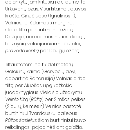
aplankytų jam kritusią į akį laumę. Tai 
Urkuvėnų ozas. Visai kitame Lietuvos 
krašte, Ginučiuose (Ignalinos r.), 
Velnias,  piršdamasis merginai, 
statė tiltą per Linkmeno ežerą.  
Dzūkijoje, norėdamas nutiesti kelią  į 
bažnyčią vėluojančiai močiutėlei, 
pravedė lieptą
 per Daugų ežerą.  
Tiltai statomi ne tik dėl moterų. 
Galčiūnų kaime (Gervėčių apyl., 
dabartinė Baltarusija) Velnias dirbo 
tiltą per Aluošos upę kažkokio 
juodaknygiaus Mielaišio užsakymu. 
Velnio tiltą
 (
Rūžą
) per Šimšos pelkes 
(Šiaulių, Kelmės r.) Velnias pastatė 
burtininkui Tvardauskui paliepus − 
Rūžos šasiejus
 šiam burtininkui buvo 
reikalingas  pajodinėti ant gaidžio...   