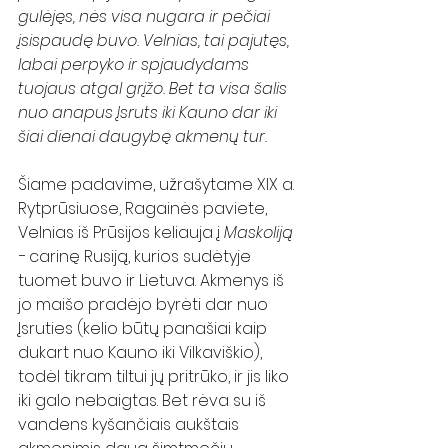
gulėjęs, nės visa nugara ir pečiai 
įsispaudę buvo. Velnias, tai pajutęs, 
labai perpyko ir spjaudydams 
tuojaus atgal grįžo. Bet ta visa šalis 
nuo anapus Įsruts iki Kauno dar iki 
šiai dienai daugybę akmenų tur.
Šiame padavime, užrašytame XIX a. 
Rytprūsiuose, Ragainės paviete, 
Velnias iš Prūsijos keliauja į 
Maskoliją
− carinę Rusiją, kurios sudėtyje 
tuomet buvo ir Lietuva. Akmenys iš 
jo maišo pradėjo byrėti dar nuo 
Įsruties (kelio būtų panašiai kaip 
dukart nuo Kauno iki Vilkaviškio), 
todėl tikram tiltui jų pritrūko, ir jis liko 
iki galo nebaigtas. Bet rėva su iš 
vandens kyšančiais aukštais 