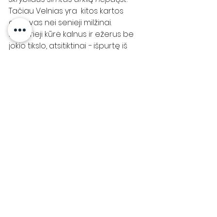
Tačiau Velnias yra  kitos kartos 
atstovas nei senieji milžinai. 
Pastarieji kūrė kalnus ir ežerus be 
jokio tikslo, atsitiktinai − išpurtę iš 
klumpės smėlį ar ūmai paplūdę 
ašaromis. Tuo tarpu Velnias – 
sąmoningas kūrėjas, tik jo kūryba 
yra iki galo nepabaigta  – Velnio 
tiltu Nemuno nepereisi.
Kviečiame keliauti su Vykinto keliais 
ir atrasti daug įstabių baltų kultūros 
vietų. Apie artėjančias ekskursijas 
plačiau rasite 
čia
. 
Vietos, kurių dar nesame įtraukę į 
artimiausius planus, gali tapti Jūsų 
asmeninės kelionės objektais - 