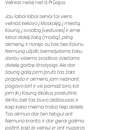
Velnias nešė net iš Prūsijos: 
Jau labai labai seniai tai viens 
velnias keliavo į Maskoliją, į miestą 
Kauną, į svodbą [vestuves] ir ėmė 
labai didelį žaką (maišą), pilną 
akmenų, ir norėjo su tais ties Kaunu 
Nemuną užpilti, bemislydams tokiu 
darbu visiems svodbos svečams 
didelę garbę išrodysiąs. Ale dar 
šauną galą pirm Įsruts tas žaks 
praplyšo ir akmens, jam nežinant, 
pagavo birt ir vis pamaži biro, kol 
jam iki į Kauną iškakus paskutinis 
iškrito, bet tas buvo didžiausias ir 
kaip kokia mierna troba teip didelis. 
Tas akmuo dar ten tebgul ant 
Nemuno kranto, ir dar gerai galima 
pažint, kaip jis velniui yr ant nugaros 