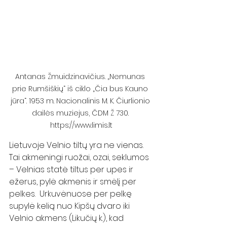
Antanas Žmuidzinavičius. „Nemunas 
prie Rumšiškių“ iš ciklo „Čia bus Kauno 
jūra“. 1953 m. Nacionalinis M. K. Čiurlionio 
dailės muziejus, ČDM Ž 730. 
https://www.limis.lt
Lietuvoje Velnio tiltų yra ne vienas. 
Tai akmeningi ruožai, ozai, seklumos 
– Velnias statė tiltus per upes ir 
ežerus, pylė akmenis ir smėlį per 
pelkes.  Urkuvėnuose per pelkę 
supylė kelią nuo Kipšų dvaro iki 
Velnio akmens (Likučių k.), kad 