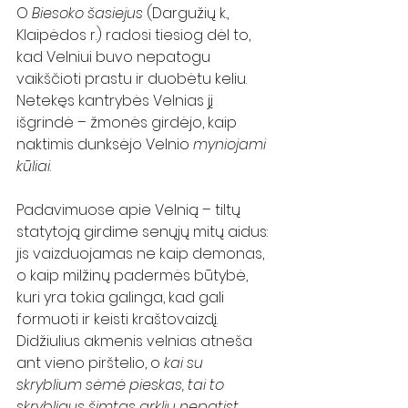
O 
Biesoko šasiejus
 (Dargužių k., 
Klaipėdos r.) radosi tiesiog dėl to, 
kad Velniui buvo nepatogu 
vaikščioti prastu ir duobėtu keliu. 
Netekęs kantrybės Velnias jį 
išgrindė – žmonės girdėjo, kaip 
naktimis dunksėjo Velnio 
myniojami 
kūliai
.
Padavimuose apie Velnią – tiltų 
statytoją girdime senųjų mitų aidus: 
jis vaizduojamas ne kaip demonas, 
o kaip milžinų padermės būtybė, 
kuri yra tokia galinga, kad gali 
formuoti ir keisti kraštovaizdį. 
Didžiulius akmenis velnias atneša 
ant vieno pirštelio, o 
kai su 
skryblium sėmė pieskas, tai to 
skrybliaus šimtas arklių nepatįst
.  