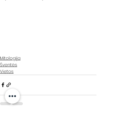
Mitologija
Šventės
Vietos
Rodyti viską
Naujausi įrašai