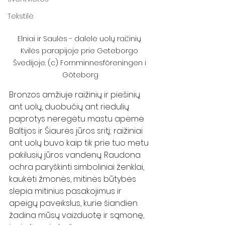
Tekstilė
Elniai ir Saulės - dalelė uolų raižinių 
Kvilės parapijoje prie Geteborgo 
Švedijoje. (c) Fornminnesföreningen i 
Göteborg
Bronzos amžiuje raižinių ir piešinių 
ant uolų, duobučių ant riedulių 
paprotys neregėtu mastu apėmė 
Baltijos ir Šiaurės jūros sritį; raižiniai 
ant uolų buvo kaip tik prie tuo metu 
pakilusių jūros vandenų. Raudona 
ochra paryškinti simboliniai ženklai, 
kaukėti žmonės, mitinės būtybės 
slepia mitinius pasakojimus ir 
apeigų paveikslus, kurie šiandien 
žadina mūsų vaizduotę ir sąmonę, 