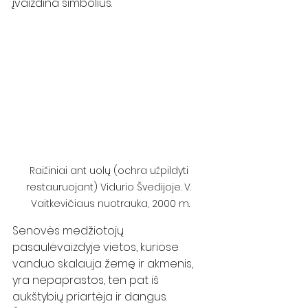
įvaizdina simbolius.  
Raižiniai ant uolų (ochra užpildyti 
restauruojant) Vidurio Švedijoje. V. 
Vaitkevičiaus nuotrauka, 2000 m.
Senovės medžiotojų 
pasaulėvaizdyje vietos, kuriose 
vanduo skalauja žemę ir akmenis, 
yra nepaprastos, ten pat iš 
aukštybių priartėja ir dangus. 