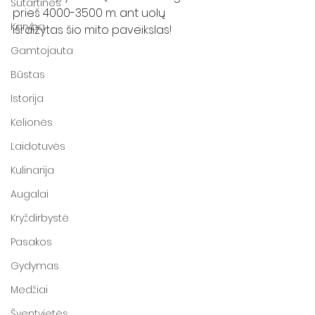
Sutartinės
prieš 4000-3500 m. ant uolų 
Karyba
išraižytas šio mito paveikslas! 
Gamtojauta
Būstas
Istorija
Kelionės
Laidotuvės
Kulinarija
Augalai
Kryždirbystė
Pasakos
Gydymas
Medžiai
Šventvietės