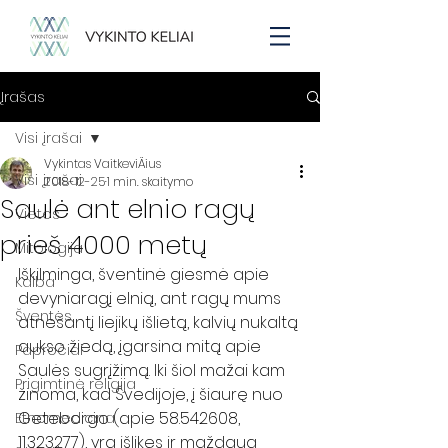
Įrašas
Visi įrašai
Vykintas VaitkeviÄius
Visi įrašai
2018-12-25
1 min. skaitymo
Saulė ant elnio ragų
Vietos
prieš 4000 metų
Mitologija
Iškilminga, šventinė giesmė apie 
Kalba
devyniaragį elnią, ant ragų mums 
Šventės
atnešantį liejikų išlietą, kalvių nukaltą 
aukso žiedą, įgarsina mitą apie 
Papročiai
Saulės sugrįžimą. Iki šiol mažai kam 
Prigimtinė religija
žinoma, kad Švedijoje, į šiaurę nuo 
Geteborgo (apie 58.542608, 
Etnomedicina
11.323277), yra išlikęs ir maždaug 